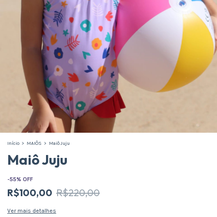
Início
>
MAIÔS
>
Maiô Juju
Maiô Juju
-
55
%
OFF
R$100,00
R$220,00
Ver mais detalhes