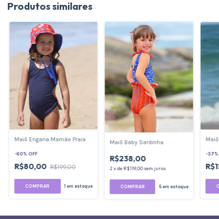
Produtos similares
Maiô Engana Mamãe Praia
Maiô
Maiô Baby Sardinha
-
60
%
OFF
-
37
R$238,00
R$80,00
R$
R$199,00
2
x
de
R$119,00
sem juros
COMPRAR
COMPRAR
1
em estoque
5
em estoque