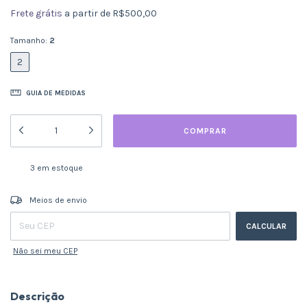
Frete grátis
a partir de
R$500,00
Tamanho:
2
2
GUIA DE MEDIDAS
3
em estoque
ALTERAR CEP
Entregas para o CEP:
Meios de envio
CALCULAR
Não sei meu CEP
Descrição